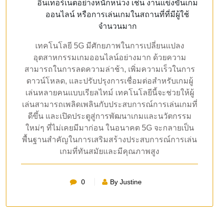
อินเทอร์เน็ตอย่างหนักหน่วง เช่น งานแข่งขันเกม
ออนไลน์ หรือการเล่นเกมในสถานที่ที่มีผู้ใช้
จำนวนมาก
เทคโนโลยี 5G มีศักยภาพในการเปลี่ยนแปลง
อุตสาหกรรมเกมออนไลน์อย่างมาก ด้วยความ
สามารถในการลดความล่าช้า, เพิ่มความเร็วในการ
ดาวน์โหลด, และปรับปรุงการเชื่อมต่อสำหรับเกมผู้
เล่นหลายคนแบบเรียลไทม์ เทคโนโลยีนี้จะช่วยให้ผู้
เล่นสามารถเพลิดเพลินกับประสบการณ์การเล่นเกมที่
ดีขึ้น และเปิดประตูสู่การพัฒนาเกมและนวัตกรรม
ใหม่ๆ ที่ไม่เคยมีมาก่อน ในอนาคต 5G จะกลายเป็น
พื้นฐานสำคัญในการเสริมสร้างประสบการณ์การเล่น
เกมที่ทันสมัยและมีคุณภาพสูง
0
By Justine