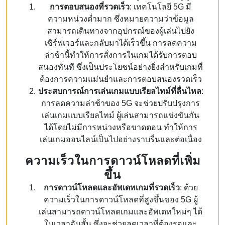
การตอบสนองที่รวดเร็ว
: เทคโนโลยี 5G มี
ความหน่วงต่ำมาก ซึ่งหมายความว่าข้อมูล
สามารถเดินทางจากอุปกรณ์ของผู้เล่นไปยัง
เซิร์ฟเวอร์และกลับมาได้เร็วขึ้น การลดความ
ล่าช้านี้ทำให้การสั่งการในเกมได้รับการตอบ
สนองทันที ซึ่งเป็นประโยชน์อย่างยิ่งสำหรับเกมที่
ต้องการความแม่นยำและการตอบสนองรวดเร็ว
ประสบการณ์การเล่นเกมแบบเรียลไทม์ที่ลื่นไหล
:
การลดความล่าช้าของ 5G จะช่วยปรับปรุงการ
เล่นเกมแบบเรียลไทม์ ผู้เล่นสามารถแข่งขันกัน
ได้โดยไม่มีการหน่วงหรือขาดตอน ทำให้การ
เล่นเกมออนไลน์เป็นไปอย่างราบรื่นและต่อเนื่อง
ความเร็วในการดาวน์โหลดที่เพิ่ม
ขึ้น
การดาวน์โหลดและอัพเดทเกมที่รวดเร็ว
: ด้วย
ความเร็วในการดาวน์โหลดที่สูงขึ้นของ 5G ผู้
เล่นสามารถดาวน์โหลดเกมและอัพเดทใหม่ๆ ได้
ในเวลาอันสั้น ซึ่งจะช่วยลดเวลาที่ต้องรอและ