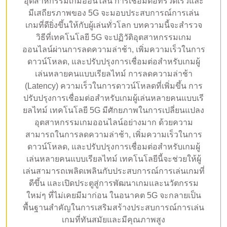
อุตสาหกรรมเกมออนไลน์ การเชื่อมต่อที่รวดเร็วและ
มีเสถียรภาพของ 5G จะมอบประสบการณ์การเล่น
เกมที่ดียิ่งขึ้นให้กับผู้เล่นทั่วโลก บทความนี้จะสำรวจ
วิธีที่เทคโนโลยี 5G จะปฏิวัติอุตสาหกรรมเกม
ออนไลน์ผ่านการลดความล่าช้า, เพิ่มความเร็วในการ
ดาวน์โหลด, และปรับปรุงการเชื่อมต่อสำหรับเกมผู้
เล่นหลายคนแบบเรียลไทม์ การลดความล่าช้า
(Latency) ความเร็วในการดาวน์โหลดที่เพิ่มขึ้น การ
ปรับปรุงการเชื่อมต่อสำหรับเกมผู้เล่นหลายคนแบบเรี
ยลไทม์ เทคโนโลยี 5G มีศักยภาพในการเปลี่ยนแปลง
อุตสาหกรรมเกมออนไลน์อย่างมาก ด้วยความ
สามารถในการลดความล่าช้า, เพิ่มความเร็วในการ
ดาวน์โหลด, และปรับปรุงการเชื่อมต่อสำหรับเกมผู้
เล่นหลายคนแบบเรียลไทม์ เทคโนโลยีนี้จะช่วยให้ผู้
เล่นสามารถเพลิดเพลินกับประสบการณ์การเล่นเกมที่
ดีขึ้น และเปิดประตูสู่การพัฒนาเกมและนวัตกรรม
ใหม่ๆ ที่ไม่เคยมีมาก่อน ในอนาคต 5G จะกลายเป็น
พื้นฐานสำคัญในการเสริมสร้างประสบการณ์การเล่น
เกมที่ทันสมัยและมีคุณภาพสูง