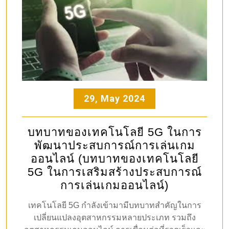
29, May 2024
บทบาทของเทคโนโลยี 5G ในการ
พัฒนาประสบการณ์การเล่นเกม
ออนไลน์ (บทบาทของเทคโนโลยี
5G ในการเสริมสร้างประสบการณ์
การเล่นเกมออนไลน์)
เทคโนโลยี 5G กำลังเข้ามามีบทบาทสำคัญในการ
เปลี่ยนแปลงอุตสาหกรรมหลายประเภท รวมถึง