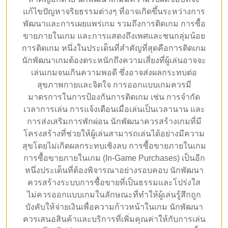
แก้ไขปัญหาจริยธรรมต่างๆ ที่อาจเกิดขึ้นระหว่างการ
พัฒนาและการเผยแพร่เกม รวมถึงการติดเกม การซื้อ
ขายภายในเกม และการแสดงถึงเพศและชนกลุ่มน้อย
การติดเกม หนึ่งในประเด็นที่สำคัญที่สุดคือการติดเกม
นักพัฒนาเกมต้องตระหนักถึงความเสี่ยงที่ผู้เล่นอาจจะ
เล่นเกมจนเกินความพอดี ซึ่งอาจส่งผลกระทบต่อ
สุขภาพกายและจิตใจ การออกแบบเกมควรมี
มาตรการในการป้องกันการติดเกม เช่น การจำกัด
เวลาการเล่น การแจ้งเตือนเมื่อเล่นเป็นเวลานาน และ
การส่งเสริมการพักผ่อน นักพัฒนาควรสร้างเกมที่มี
โครงสร้างที่ช่วยให้ผู้เล่นสามารถเล่นได้อย่างมีความ
สุขโดยไม่เกิดผลกระทบเชิงลบ การซื้อขายภายในเกม
การซื้อขายภายในเกม (In-Game Purchases) เป็นอีก
หนึ่งประเด็นที่ต้องพิจารณาอย่างรอบคอบ นักพัฒนา
ควรสร้างระบบการซื้อขายที่เป็นธรรมและโปร่งใส
ไม่ควรออกแบบเกมในลักษณะที่ทำให้ผู้เล่นรู้สึกถูก
บังคับให้จ่ายเงินเพื่อความก้าวหน้าในเกม นักพัฒนา
ควรเสนอสินค้าและบริการที่เพิ่มคุณค่าให้กับการเล่น